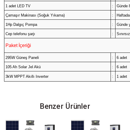
1 adet LED TV
:
Günde 
Çamaşır Makinası (Soğuk Yıkama)
:
Haftada
1Hp Dalgıç Pompa
:
Günde y
Cep telefonu şarjı
:
Sınırsı
Paket İçeriği
295W Güneş Paneli
:
6 adet
105 Ah Solar Jel Akü
:
6 adet
3kW MPPT Akıllı Inverter
:
1 adet
Benzer Ürünler