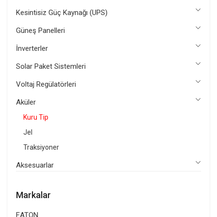
Kesintisiz Güç Kaynağı (UPS)
HRL 12-7,2 X
Güneş Panelleri
ASTERION HRL-X 12V/7,2 AH
İnverterler
Solar Paket Sistemleri
Voltaj Regülatörleri
Aküler
Kuru Tip
Jel
Traksiyoner
Aksesuarlar
Markalar
HRL 12-9 X
EATON