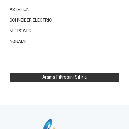
ASTERION HRL 12V/9 AH
ASTERION
SCHNEIDER ELECTRIC
NETPOWER
NONAME
Arama Filtresini Sıfırla
HRL 12-12 X -12V 12Ah
HRL 12-12 X